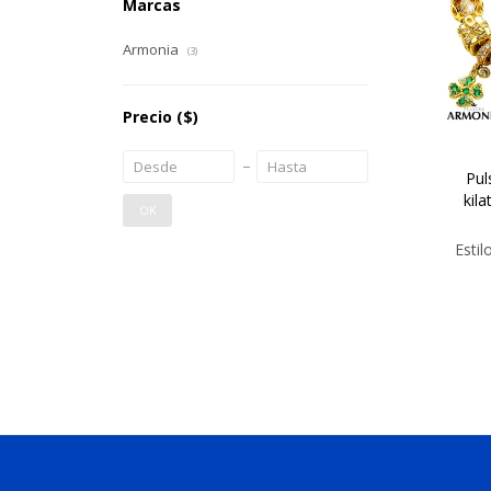
Marcas
Armonia
(3)
Precio
($)
Pul
kil
OK
Estil