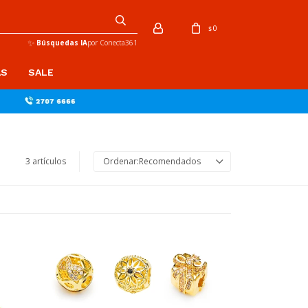
0
$
✨
Búsquedas IA
por Conecta361
AS
SALE
3 artículos
Recomendados