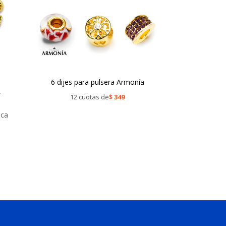
8
6 dijes para pulsera Armonía
-
12 cuotas de
$
349
eca