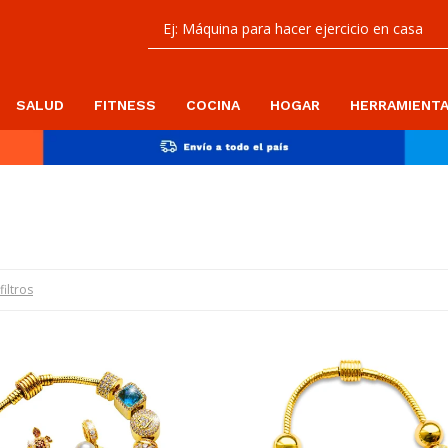
SALUD
FITNESS
COCINA
HOGAR
HERRAMIENT
filtros