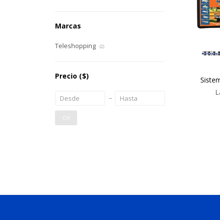
Marcas
Teleshopping
(2)
Precio
($)
Siste
L
OK