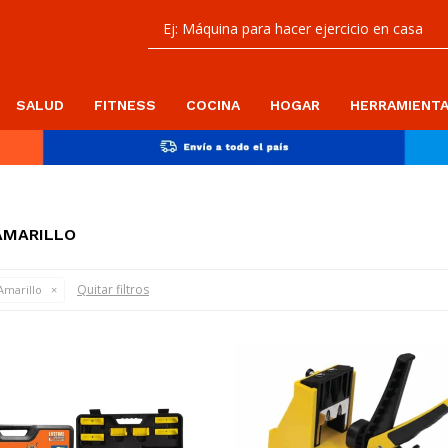
SALUD
FITNESS
COCINA
HOGAR
HERRAMIENT
AMARILLO
Quitar filtros
marillo