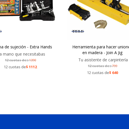
ma de sujeción - Extra Hands
Herramienta para hacer union
en madera - Join A Jig
a mano que necesitabas
Tu asistente de carpintería
12 cuotas de:
1390
$
12 cuotas de:
799
12 cuotas de
$
1112
$
12 cuotas de
$
640