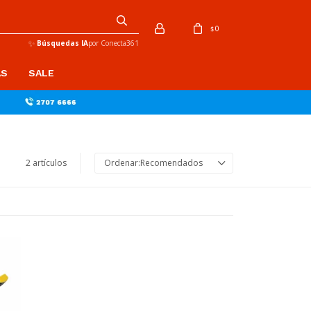
0
$
✨
Búsquedas IA
por Conecta361
AS
SALE
2 artículos
Recomendados