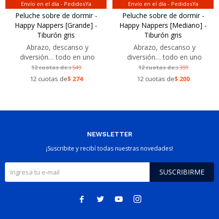
Envío en el día - PedidosYa
Envío en el día - PedidosYa
Peluche sobre de dormir -
Peluche sobre de dormir -
Happy Nappers [Grande] -
Happy Nappers [Mediano] -
Tiburón gris
Tiburón gris
Abrazo, descanso y
Abrazo, descanso y
diversión… todo en uno
diversión… todo en uno
12 cuotas de:
549
12 cuotas de:
399
$
$
12 cuotas de
$
274
12 cuotas de
$
200
NEWSLETTER
¡Suscribite y recibí todas nuestras novedades!
SUSCRIBIRME



