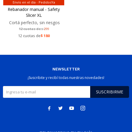
Envío en el día - PedidosYa
Rebanador manual - Safety
Slicer XL
Cortá perfecto, sin riesgos
12 cuotas de:
299
$
12 cuotas de
$
180
NEWSLETTER
¡Suscribite y recibí todas nuestras novedades!
SUSCRIBIRME



