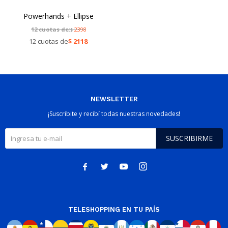
Powerhands + Ellipse
12 cuotas de:
2398
$
12 cuotas de
$
2118
NEWSLETTER
¡Suscribite y recibí todas nuestras novedades!
SUSCRIBIRME




TELESHOPPING EN TU PAÍS