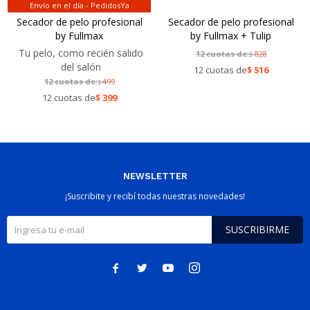
Envío en el día - PedidosYa
Secador de pelo profesional
Secador de pelo profesional
by Fullmax
by Fullmax + Tulip
Tu pelo, como recién salido
12 cuotas de:
828
$
del salón
12 cuotas de
$
516
12 cuotas de:
499
$
12 cuotas de
$
399
NEWSLETTER
¡Suscribite y recibí todas nuestras novedades!
SUSCRIBIRME



