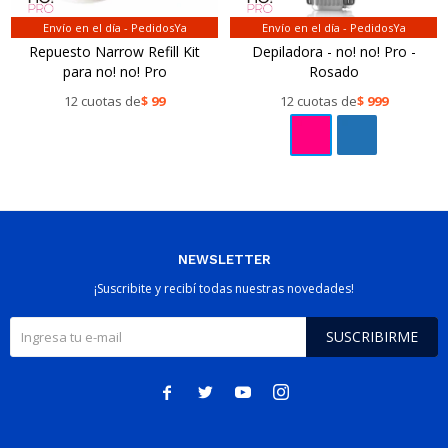
Envío en el día - PedidosYa
Envío en el día - PedidosYa
Repuesto Narrow Refill Kit
Depiladora - no! no! Pro -
para no! no! Pro
Rosado
12 cuotas de
$
99
12 cuotas de
$
999
NEWSLETTER
¡Suscribite y recibí todas nuestras novedades!
SUSCRIBIRME



