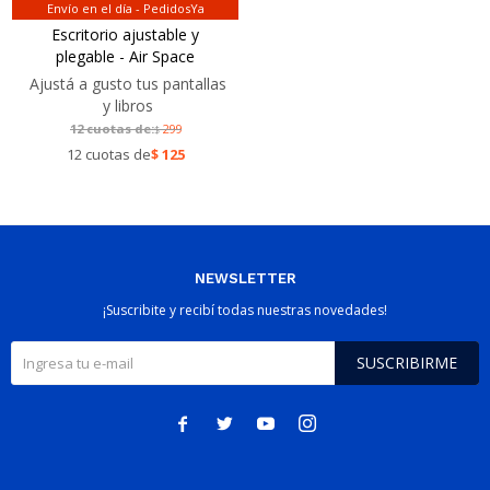
Envío en el día - PedidosYa
Escritorio ajustable y
plegable - Air Space
Ajustá a gusto tus pantallas
y libros
12 cuotas de:
299
$
12 cuotas de
$
125
NEWSLETTER
¡Suscribite y recibí todas nuestras novedades!
SUSCRIBIRME



