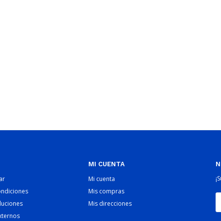
MI CUENTA
N
¡
ar
Mi cuenta
ondiciones
Mis compras
luciones
Mis direcciones
xternos