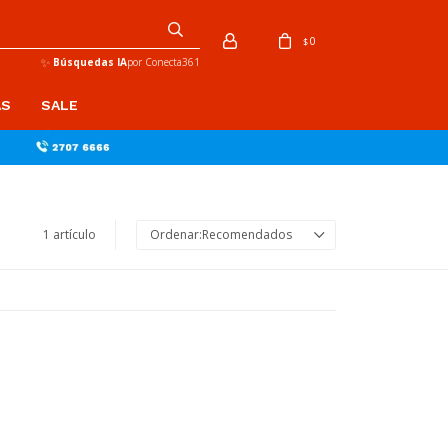
0
$
✨
Búsquedas IA
por Conecta361
AS
SALE
1 artículo
Recomendados