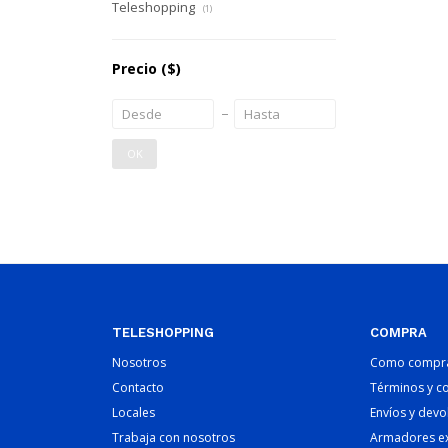
Teleshopping
(1)
Precio
($)
OK
TELESHOPPING
COMPRA
Nosotros
Como compr
Contacto
Términos y c
Locales
Envíos y devo
Trabaja con nosotros
Armadores e