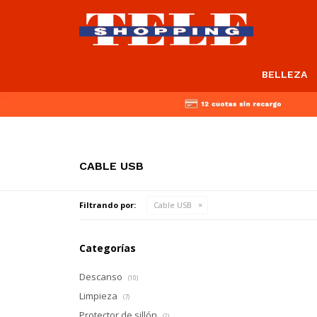
BELLEZA
CABLE USB
Filtrando por:
Cable USB
Categorías
Descanso
(10)
Limpieza
(7)
Protector de sillón
(2)