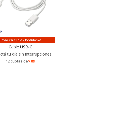
Envío en el día - PedidosYa
Cable USB-C
tá tu día sin interrupciones
12 cuotas de
$
89