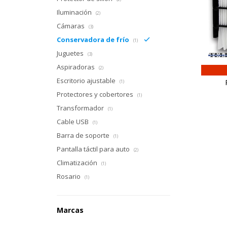
Iluminación
(2)
Cámaras
(3)
Conservadora de frío
(1)
Juguetes
(3)
Aspiradoras
(2)
Escritorio ajustable
(1)
Protectores y cobertores
(1)
Transformador
(1)
Cable USB
(1)
Barra de soporte
(1)
Pantalla táctil para auto
(2)
Climatización
(1)
Rosario
(1)
Marcas