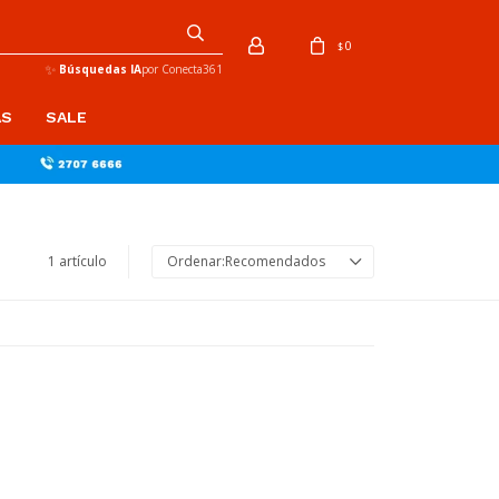
0
$
✨
Búsquedas IA
por Conecta361
AS
SALE
1 artículo
Recomendados