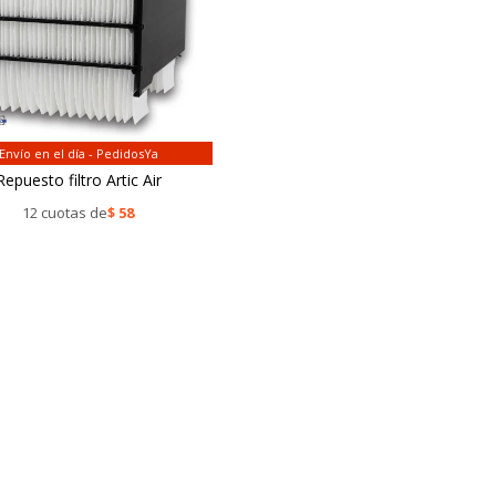
Envío en el día - PedidosYa
Repuesto filtro Artic Air
12 cuotas de
$
58