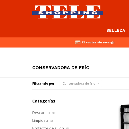
BELLEZA
CONSERVADORA DE FRÍO
Filtrando por:
Conservadora de frío
Categorías
Descanso
(10)
Limpieza
(7)
Protector de sillón
(2)