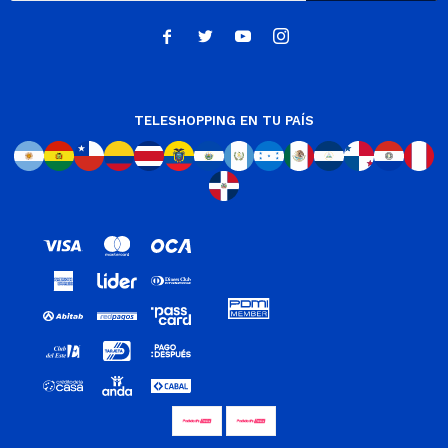




TELESHOPPING EN TU PAÍS