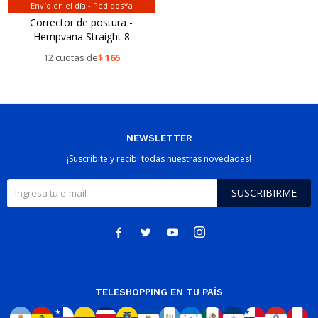
Envío en el día - PedidosYa
Corrector de postura -
Hempvana Straight 8
12 cuotas de
$
165
NEWSLETTER
¡Suscribite y recibí todas nuestras novedades!
SUSCRIBIRME




TELESHOPPING EN TU PAÍS