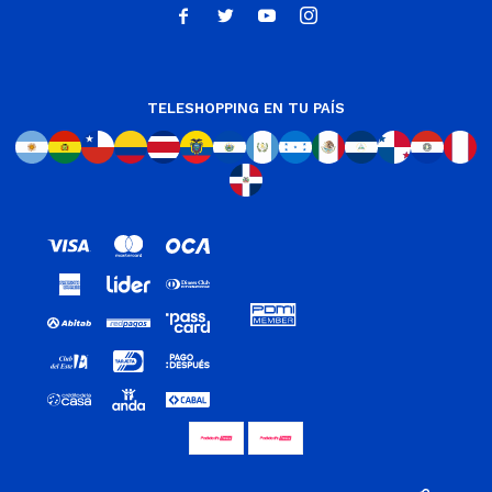




TELESHOPPING EN TU PAÍS