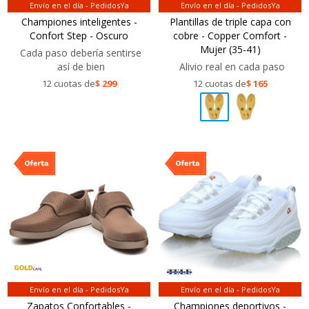
Envío en el día - PedidosYa
Envío en el día - PedidosYa
Championes inteligentes -
Plantillas de triple capa con
Confort Step - Oscuro
cobre - Copper Comfort -
Mujer (35-41)
Cada paso debería sentirse
así de bien
Alivio real en cada paso
12 cuotas de
$
299
12 cuotas de
$
165
Envío en el día - PedidosYa
Envío en el día - PedidosYa
Zapatos Confortables -
Championes deportivos -