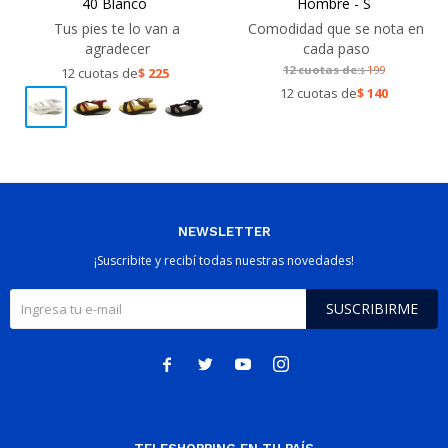
40 Blanco
Hombre - S
Tus pies te lo van a
Comodidad que se nota en
agradecer
cada paso
12 cuotas de:
199
12 cuotas de
$
225
$
12 cuotas de
$
140
NEWSLETTER
¡Suscribite y recibí todas nuestras novedades!
SUSCRIBIRME



