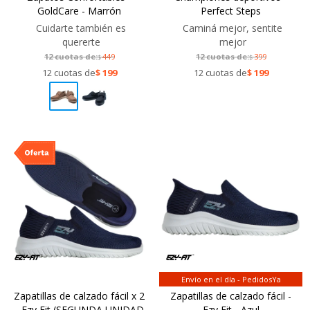
GoldCare - Marrón
Perfect Steps
Cuidarte también es
Caminá mejor, sentite
quererte
mejor
12 cuotas de:
449
12 cuotas de:
399
$
$
12 cuotas de
$
199
12 cuotas de
$
199
Envío en el día - PedidosYa
Zapatillas de calzado fácil x 2
Zapatillas de calzado fácil -
- Ezy Fit (SEGUNDA UNIDAD
Ezy Fit - Azul