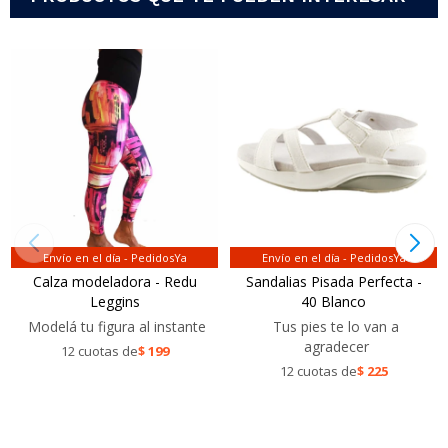
Envío en el día - PedidosYa
Envío en el día - PedidosYa
Calza modeladora - Redu
Sandalias Pisada Perfecta -
Leggins
40 Blanco
Modelá tu figura al instante
Tus pies te lo van a
agradecer
12 cuotas de
$
199
12 cuotas de
$
225