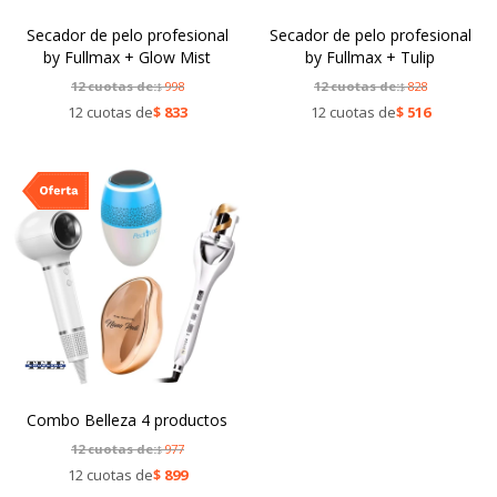
Secador de pelo profesional
Secador de pelo profesional
by Fullmax + Glow Mist
by Fullmax + Tulip
12 cuotas de:
998
12 cuotas de:
828
$
$
12 cuotas de
$
833
12 cuotas de
$
516
Combo Belleza 4 productos
12 cuotas de:
977
$
12 cuotas de
$
899