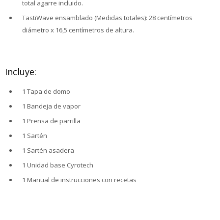
total agarre incluido.
TastiWave ensamblado (Medidas totales): 28 centímetros
diámetro x 16,5 centímetros de altura.
Incluye:
1 Tapa de domo
1 Bandeja de vapor
1 Prensa de parrilla
1 Sartén
1 Sartén asadera
1 Unidad base Cyrotech
1 Manual de instrucciones con recetas