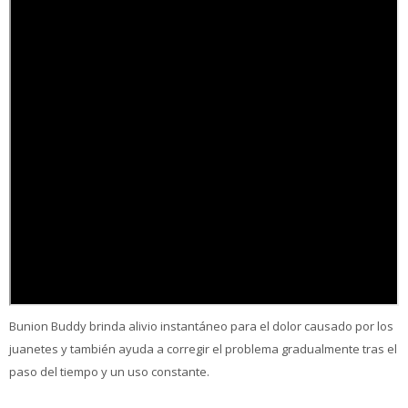
Bunion Buddy brinda alivio instantáneo para el dolor causado por los
juanetes y también ayuda a corregir el problema gradualmente tras el
paso del tiempo y un uso constante.