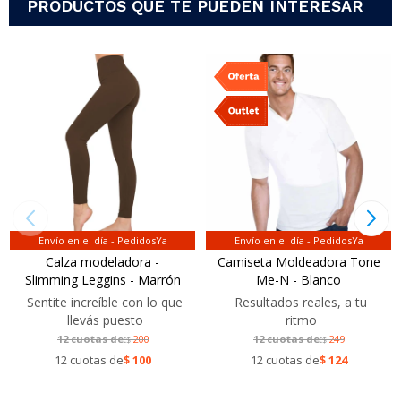
PRODUCTOS QUE TE PUEDEN INTERESAR
Envío en el día - PedidosYa
Envío en el día - PedidosYa
Calza modeladora -
Camiseta Moldeadora Tone
Slimming Leggins - Marrón
Me-N - Blanco
Sentite increíble con lo que
Resultados reales, a tu
llevás puesto
ritmo
12 cuotas de:
200
12 cuotas de:
249
$
$
12 cuotas de
$
100
12 cuotas de
$
124