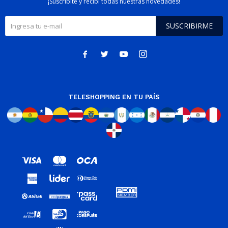
¡Suscribite y recibí todas nuestras novedades!
SUSCRIBIRME




TELESHOPPING EN TU PAÍS