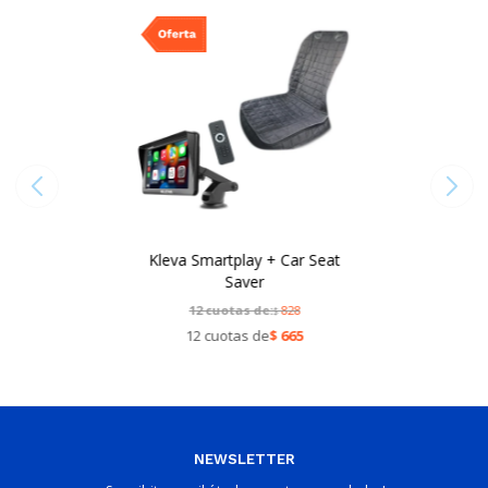
Kleva Smartplay + Car Seat
Saver
12 cuotas de:
828
$
12 cuotas de
$
665
NEWSLETTER