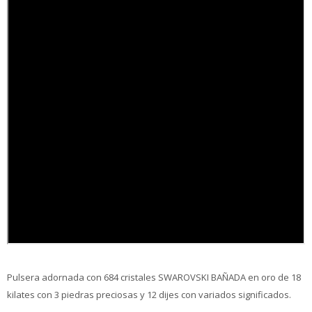
Pulsera adornada con 684 cristales SWAROVSKI BAÑADA en oro de 18
kilates con 3 piedras preciosas y 12 dijes con variados significados.