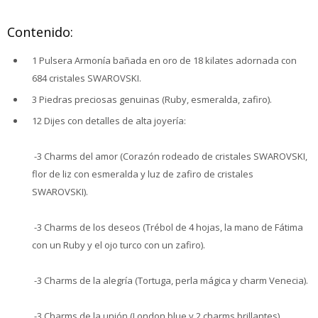
Contenido:
1 Pulsera Armonía bañada en oro de 18 kilates adornada con
684 cristales SWAROVSKI.
3 Piedras preciosas genuinas (Ruby, esmeralda, zafiro).
12 Dijes con detalles de alta joyería:
-3 Charms del amor (Corazón rodeado de cristales SWAROVSKI,
flor de liz con esmeralda y luz de zafiro de cristales
SWAROVSKI).
-3 Charms de los deseos (Trébol de 4 hojas, la mano de Fátima
con un Ruby y el ojo turco con un zafiro).
-3 Charms de la alegría (Tortuga, perla mágica y charm Venecia).
-3 Charms de la unión (London blue y 2 charms brillantes).