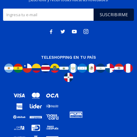
SUSCRIBIRME




TELESHOPPING EN TU PAÍS