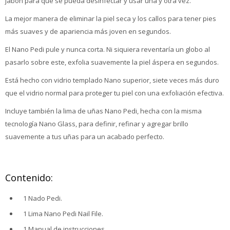
jabón para que se pueda desinfectar y usar una y otra vez.
La mejor manera de eliminar la piel seca y los callos para tener pies
más suaves y de apariencia más joven en segundos.
El Nano Pedi pule y nunca corta. Ni siquiera reventaría un globo al
pasarlo sobre este, exfolia suavemente la piel áspera en segundos.
Está hecho con vidrio templado Nano superior, siete veces más duro
que el vidrio normal para proteger tu piel con una exfoliación efectiva.
Incluye también la lima de uñas Nano Pedi, hecha con la misma
tecnología Nano Glass, para definir, refinar y agregar brillo
suavemente a tus uñas para un acabado perfecto.
Contenido:
1 Nado Pedi.
1 Lima Nano Pedi Nail File.
1 Manual de instrucciones.