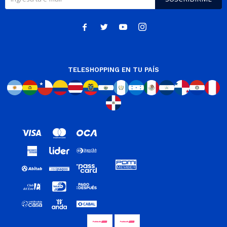




TELESHOPPING EN TU PAÍS