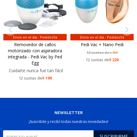
Envío en el día - PedidosYa
Envío en el día - PedidosYa
Removedor de callos
Pedi Vac + Nano Pedi
motorizado con aspiradora
12 cuotas de:
364
$
integrada - Pedi Vac by Ped
12 cuotas de
$
220
Egg
Cuidarte nunca fue tan fácil
12 cuotas de
$
199
NEWSLETTER
¡Suscribite y recibí todas nuestras novedades!
SUSCRIBIRME