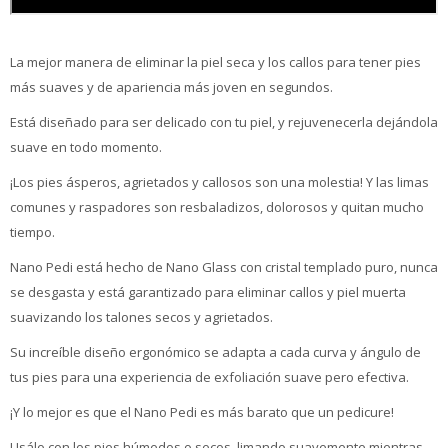
La mejor manera de eliminar la piel seca y los callos para tener pies
más suaves y de apariencia más joven en segundos.
Está diseñado para ser delicado con tu piel, y rejuvenecerla dejándola
suave en todo momento.
¡Los pies ásperos, agrietados y callosos son una molestia! Y las limas
comunes y raspadores son resbaladizos, dolorosos y quitan mucho
tiempo.
Nano Pedi está hecho de Nano Glass con cristal templado puro, nunca
se desgasta y está garantizado para eliminar callos y piel muerta
suavizando los talones secos y agrietados.
Su increíble diseño ergonómico se adapta a cada curva y ángulo de
tus pies para una experiencia de exfoliación suave pero efectiva.
¡Y lo mejor es que el Nano Pedi es más barato que un pedicure!
Usálo con los pies húmedos o secos, limando suavemente mientras