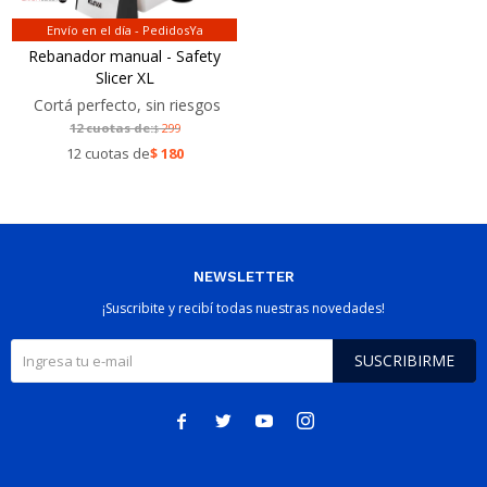
Envío en el día - PedidosYa
Rebanador manual - Safety
Slicer XL
Cortá perfecto, sin riesgos
12 cuotas de:
299
$
12 cuotas de
$
180
NEWSLETTER
¡Suscribite y recibí todas nuestras novedades!
SUSCRIBIRME



