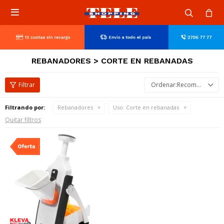

REBANADORES > CORTE EN REBANADAS
Recomendados
Filtrando por:
Rebanadores
Uso:
Corte en rebanadas
Quitar filtros