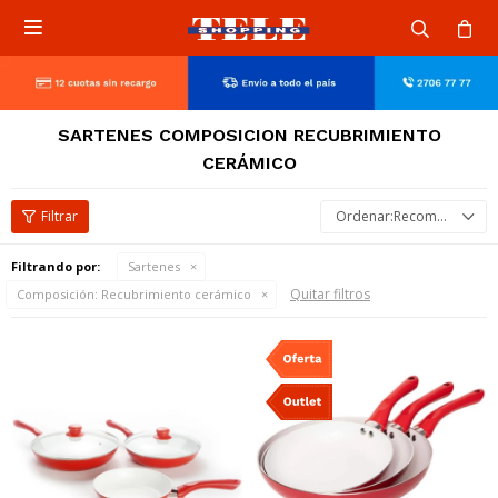

SARTENES COMPOSICION RECUBRIMIENTO
CERÁMICO
Recomendados
Filtrando por:
Sartenes
Quitar filtros
Composición:
Recubrimiento cerámico