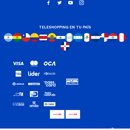




TELESHOPPING EN TU PAÍS