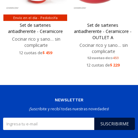
Envío en el día - PedidosYa
Set de sartenes
Set de sartenes
antiadherente - Ceramicore
antiadherente - Ceramicore -
OUTLET A
Cocinar rico y sano… sin
complicarte
Cocinar rico y sano… sin
complicarte
12 cuotas de
$
459
12 cuotas de:
459
$
12 cuotas de
$
229
NEWSLETTER
¡Suscribite y recibí todas nuestras novedades!
SUSCRIBIRME