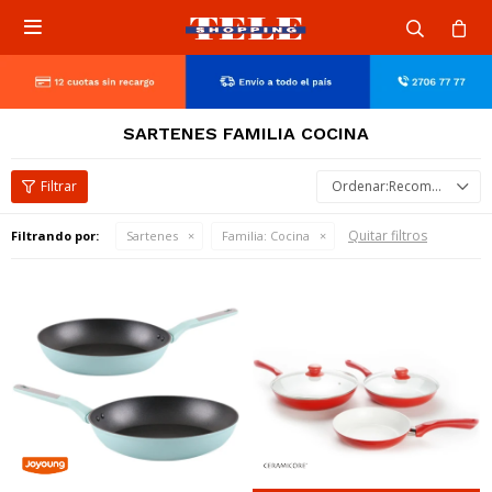

SARTENES FAMILIA COCINA
Recomendados
Quitar filtros
Filtrando por:
Sartenes
Familia:
Cocina