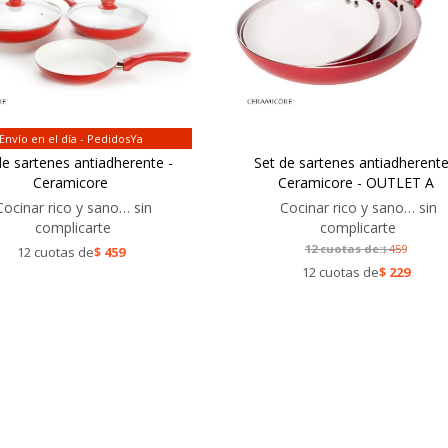
Envío en el día - PedidosYa
de sartenes antiadherente -
Set de sartenes antiadherente
Ceramicore
Ceramicore - OUTLET A
Cocinar rico y sano… sin
Cocinar rico y sano… sin
complicarte
complicarte
12 cuotas de:
459
12 cuotas de
$
459
$
12 cuotas de
$
229