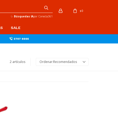
0
$
✨
Búsquedas IA
por Conecta361
AS
SALE
2 artículos
Recomendados