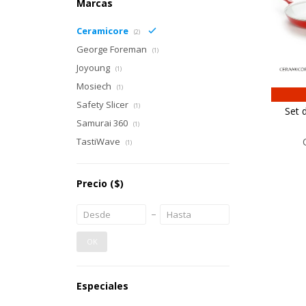
Marcas
Ceramicore
(2)
George Foreman
(1)
Joyoung
(1)
Mosiech
(1)
Safety Slicer
(1)
Set 
Samurai 360
(1)
TastiWave
(1)
Precio
($)
OK
Especiales