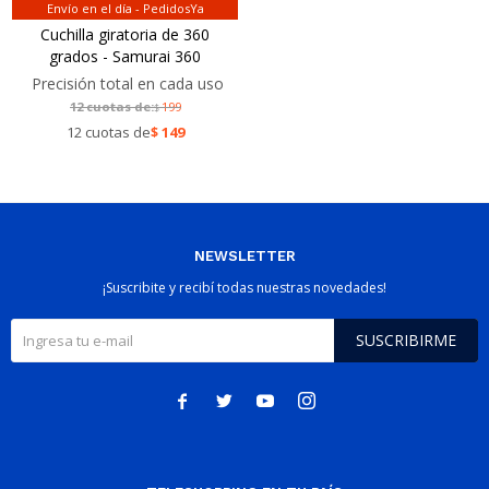
Envío en el día - PedidosYa
Cuchilla giratoria de 360
grados - Samurai 360
Precisión total en cada uso
12 cuotas de:
199
$
12 cuotas de
$
149
NEWSLETTER
¡Suscribite y recibí todas nuestras novedades!
SUSCRIBIRME



