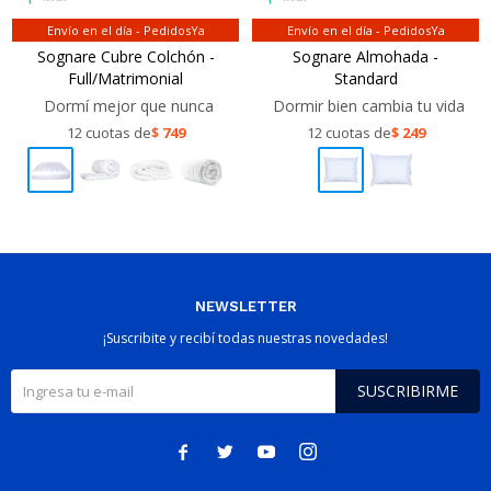
Envío en el día - PedidosYa
Envío en el día - PedidosYa
Sognare Cubre Colchón -
Sognare Almohada -
Full/Matrimonial
Standard
Dormí mejor que nunca
Dormir bien cambia tu vida
12 cuotas de
$
749
12 cuotas de
$
249
NEWSLETTER
¡Suscribite y recibí todas nuestras novedades!
SUSCRIBIRME



