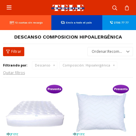

DESCANSO COMPOSICION HIPOALERGÉNICA
Recomendados
Filtrando por:
Descanso
Composición:
Hipoalergénica
Quitar filtros