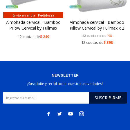
Envío en el día - PedidosYa
Almohada cervical - Bamboo
Almohada cervical - Bamboo
Pillow Cervical by Fullmax
Pillow Cervical by Fullmax x 2
12 cuotas de:
498
12 cuotas de
$
249
$
12 cuotas de
$
398
NEWSLETTER
¡Suscribite y recibí todas nuestras novedades!
SUSCRIBIRME



