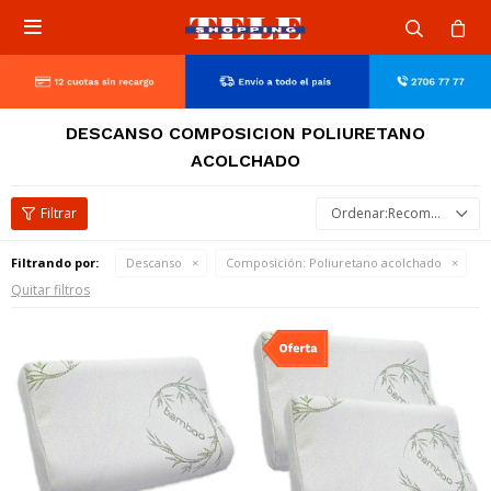

DESCANSO COMPOSICION POLIURETANO
ACOLCHADO
Recomendados
Filtrando por:
Descanso
Composición:
Poliuretano acolchado
Quitar filtros