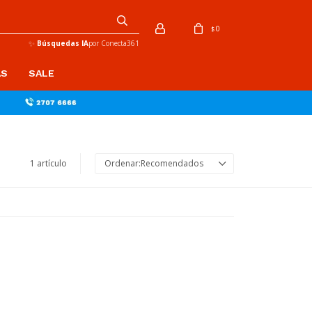
0
$
✨
Búsquedas IA
por Conecta361
AS
SALE
1 artículo
Recomendados