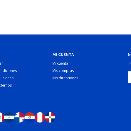
MI CUENTA
N
¡
ar
Mi cuenta
ondiciones
Mis compras
luciones
Mis direcciones
xternos