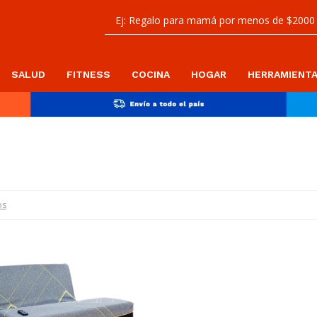
SALUD
FITNESS
COCINA
HOGAR
HERRAMIENT
os