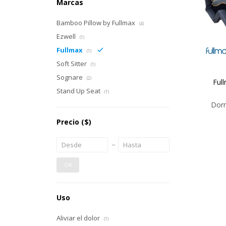
Marcas
Bamboo Pillow by Fullmax
(4)
Ezwell
(1)
Fullmax
(1)
Soft Sitter
(1)
Sognare
(2)
Full
Stand Up Seat
(1)
Dorm
Precio
($)
OK
Uso
Aliviar el dolor
(1)