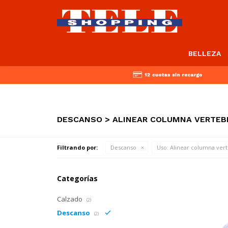
BELLEZA
DESCANSO > ALINEAR COLUMNA VERTEB
Filtrando por:
Descanso
Uso:
Alinear columna vert
Categorías
Calzado
(2)
Descanso
(2)