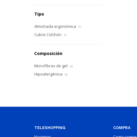
Tipo
Almohada ergonómica
(1)
Cubre Colchón
(1)
Composición
Microfibras de gel
(2)
Hipoalergénica
(2)
TELESHOPPING
COMPRA
Nosotros
Como compr