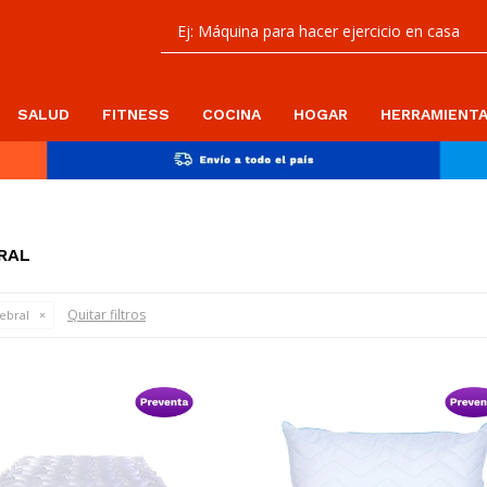
SALUD
FITNESS
COCINA
HOGAR
HERRAMIENT
RAL
Quitar filtros
ebral