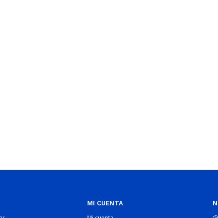
MI CUENTA
N
¡
ar
Mi cuenta