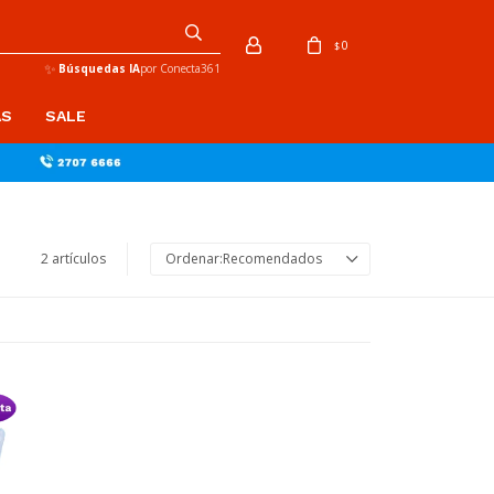
0
$
✨
Búsquedas IA
por Conecta361
AS
SALE
2 artículos
Recomendados