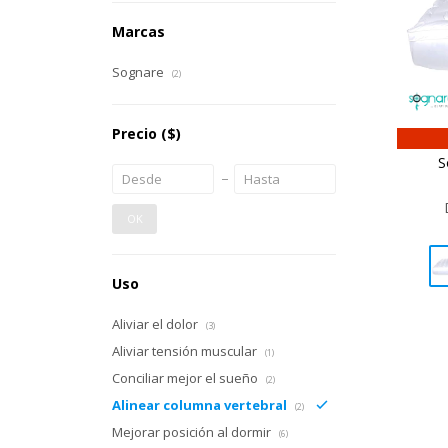
Marcas
Sognare
(2)
Precio
($)
S
OK
Uso
Aliviar el dolor
(3)
Aliviar tensión muscular
(1)
Conciliar mejor el sueño
(2)
Alinear columna vertebral
(2)
Mejorar posición al dormir
(6)