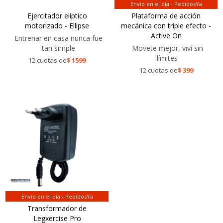
Envío en el día - PedidosYa
Ejercitador elíptico
Plataforma de acción
motorizado - Ellipse
mecánica con triple efecto -
Active On
Entrenar en casa nunca fue
tan simple
Movete mejor, viví sin
límites
12 cuotas de
$
1599
12 cuotas de
$
399
Envío en el día - PedidosYa
Transformador de
Legxercise Pro