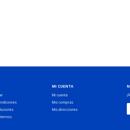
MI CUENTA
N
¡
ar
Mi cuenta
ondiciones
Mis compras
luciones
Mis direcciones
xternos