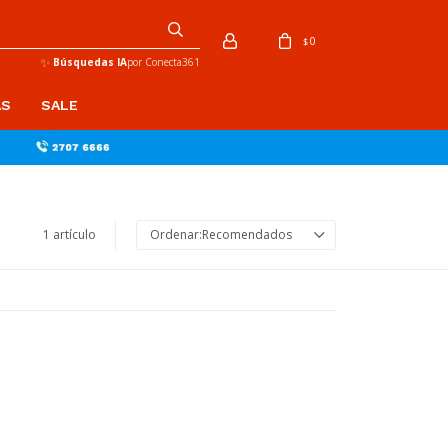
0
$
✨
Búsquedas IA
por Conecta361
AS
SALE
1 artículo
Recomendados