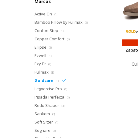
Marcas
Active On
(1)
Bamboo Pillow by Fullmax
(4)
Confort Step
(1)
Copper Comfort
(1)
Ellipse
(1)
Zapato
Ezwell
(1)
Ezy Fit
Cui
(2)
Fullmax
(1)
Goldcare
(1)
Legxercise Pro
(1)
Pisada Perfecta
(1)
Redu Shaper
(3)
Sankom
(3)
Soft Sitter
(1)
Sognare
(2)