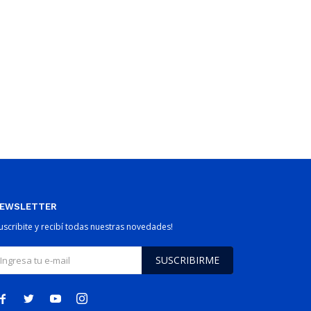
EWSLETTER
Suscribite y recibí todas nuestras novedades!
SUSCRIBIRME



