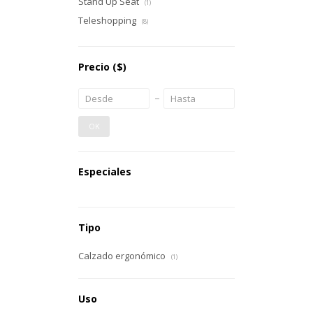
Stand Up Seat
(1)
Teleshopping
(8)
Precio
($)
OK
Especiales
Tipo
Calzado ergonómico
(1)
Uso