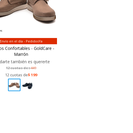
Envío en el día - PedidosYa
s Confortables - GoldCare -
Marrón
darte también es quererte
12 cuotas de:
449
$
12 cuotas de
$
199