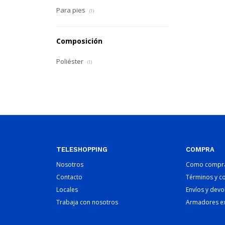
Para pies
(1)
Composición
Poliéster
(1)
TELESHOPPING
COMPRA
Nosotros
Como compr
Contacto
Términos y c
Locales
Envíos y devo
Trabaja con nosotros
Armadores e