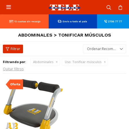

ABDOMINALES > TONIFICAR MÚSCULOS
Recomendados
Filtrando por:
Abdominales
Uso:
Tonificar músculos
Quitar filtros