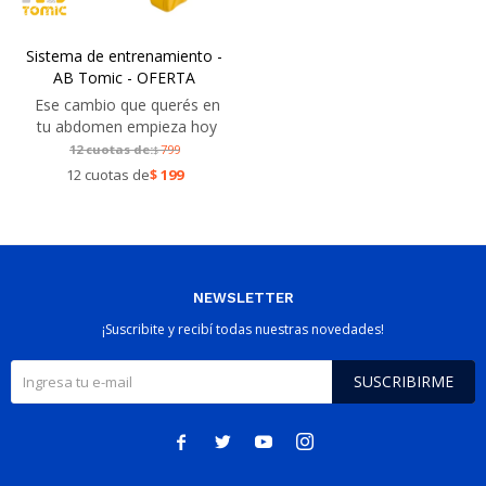
Sistema de entrenamiento -
AB Tomic - OFERTA
Ese cambio que querés en
tu abdomen empieza hoy
12 cuotas de:
799
$
12 cuotas de
$
199
NEWSLETTER
¡Suscribite y recibí todas nuestras novedades!
SUSCRIBIRME



