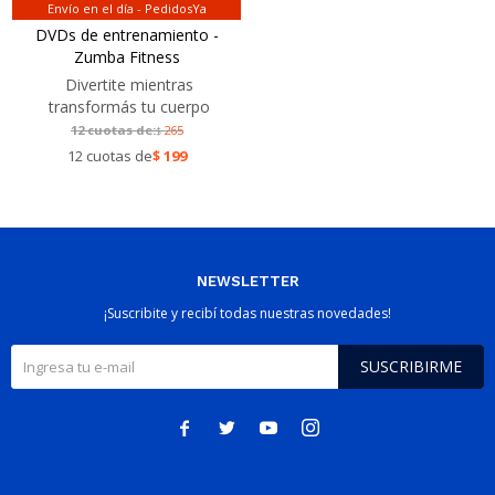
Envío en el día - PedidosYa
DVDs de entrenamiento -
Zumba Fitness
Divertite mientras
transformás tu cuerpo
12 cuotas de:
265
$
12 cuotas de
$
199
NEWSLETTER
¡Suscribite y recibí todas nuestras novedades!
SUSCRIBIRME



