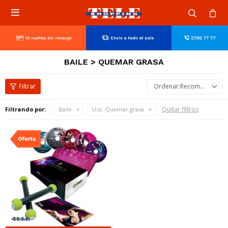

BAILE > QUEMAR GRASA
Recomendados
Quitar filtros
Filtrando por:
Baile
Uso:
Quemar grasa