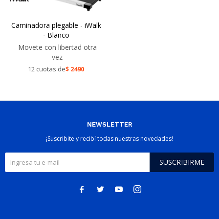
Caminadora plegable - iWalk
- Blanco
Movete con libertad otra
vez
12 cuotas de
$
2490
NEWSLETTER
¡Suscribite y recibí todas nuestras novedades!
SUSCRIBIRME



