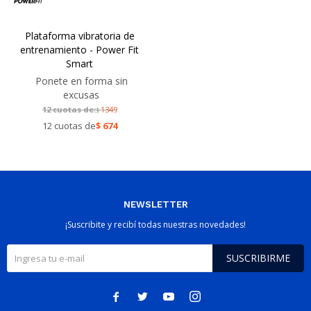
Plataforma vibratoria de
entrenamiento - Power Fit
Smart
Ponete en forma sin
excusas
12 cuotas de:
1349
$
12 cuotas de
$
674
NEWSLETTER
¡Suscribite y recibí todas nuestras novedades!
SUSCRIBIRME



