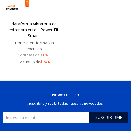
Plataforma vibratoria de
entrenamiento - Power Fit
Smart
Ponete en forma sin
excusas
12 cuotas de:
1349
$
12 cuotas de
$
674
NEWSLETTER
¡Suscribite y recibí todas nuestras novedades!
SUSCRIBIRME