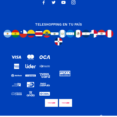




TELESHOPPING EN TU PAÍS