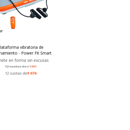
lataforma vibratoria de
namiento - Power Fit Smart
ete en forma sin excusas
12 cuotas de:
1349
$
12 cuotas de
$
674