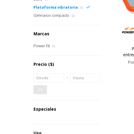
Plataforma vibratoria
(1)
Gimnasio compacto
(2)
Marcas
Power Fit
(1)
P
entre
Pon
Precio
($)
OK
Especiales
Uso