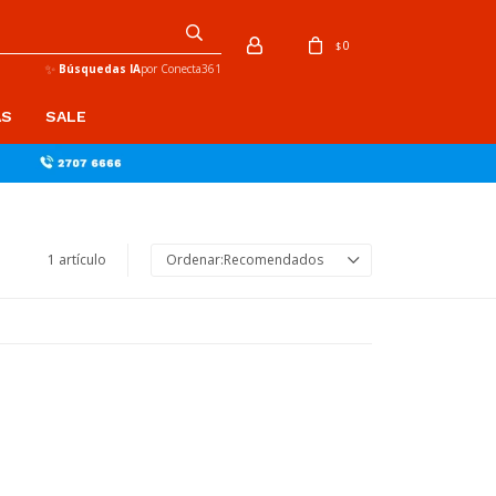
0
$
✨
Búsquedas IA
por Conecta361
AS
SALE
1 artículo
Recomendados