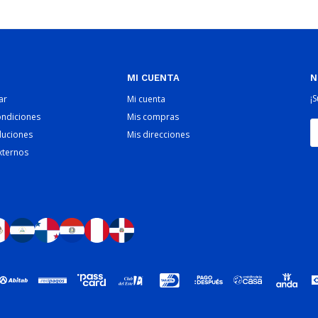
MI CUENTA
N
¡
ar
Mi cuenta
ondiciones
Mis compras
luciones
Mis direcciones
xternos