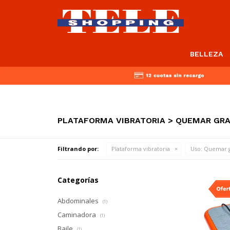
BELLEZA
PLATAFORMA VIBRATORIA > QUEMAR GR
Filtrando por:
Plataforma vibratoria
Uso:
Quemar g
Categorías
Abdominales
(1)
Caminadora
(1)
Baile
(1)