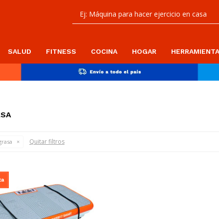
SALUD
FITNESS
COCINA
HOGAR
HERRAMIENT
ASA
Quitar filtros
rasa