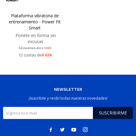
Plataforma vibratoria de
entrenamiento - Power Fit
Smart
Ponete en forma sin
excusas
12 cuotas de:
1349
$
12 cuotas de
$
674
NEWSLETTER
¡Suscribite y recibí todas nuestras novedades!
SUSCRIBIRME



