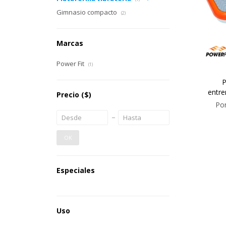
Gimnasio compacto
(2)
Marcas
Power Fit
(1)
P
entre
Precio
($)
Pon
OK
Especiales
Uso