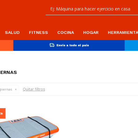
SALUD
FITNESS
COCINA
HOGAR
HERRAMIENT
IERNAS
Quitar filtros
 piernas