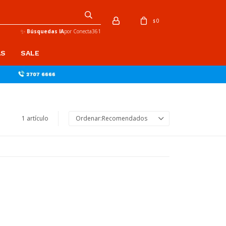
0
$
✨
Búsquedas IA
por Conecta361
AS
SALE
1 artículo
Recomendados