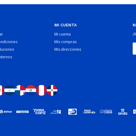
MI CUENTA
N
¡
ar
Mi cuenta
ondiciones
Mis compras
luciones
Mis direcciones
xternos