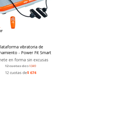
lataforma vibratoria de
namiento - Power Fit Smart
ete en forma sin excusas
12 cuotas de:
1349
$
12 cuotas de
$
674