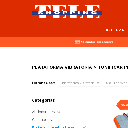
BELLEZA
PLATAFORMA VIBRATORIA > TONIFICAR P
Filtrando por:
Plataforma vibratoria
Uso:
Tonificar
Categorías
Abdominales
(2)
Caminadora
(1)
Plataforma vibratoria
(1)