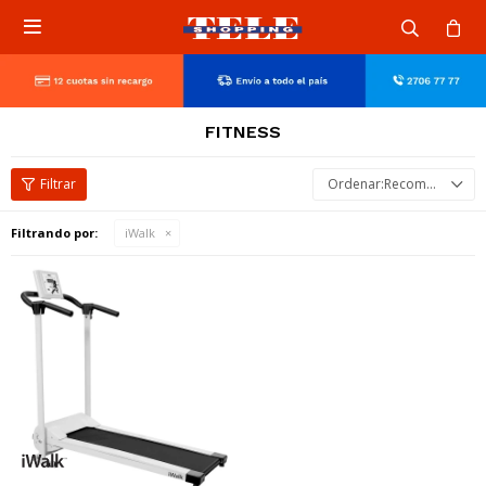

FITNESS
Recomendados
Filtrando por:
iWalk