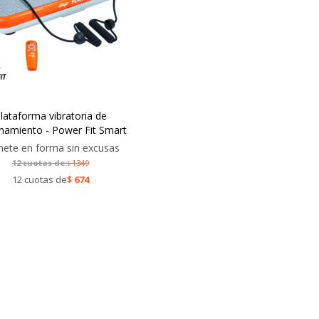
lataforma vibratoria de
namiento - Power Fit Smart
ete en forma sin excusas
12 cuotas de:
1349
$
12 cuotas de
$
674