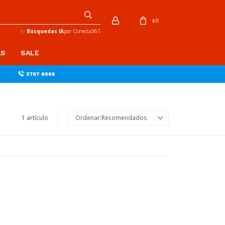
0
$
✨
Búsquedas IA
por Conecta361
AS
SALE
1 artículo
Recomendados