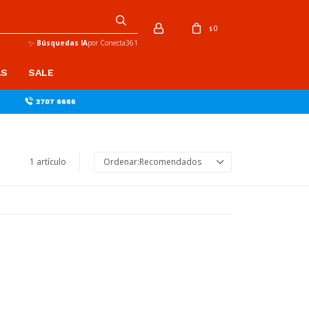
0
$
✨
Búsquedas IA
por Conecta361
AS
SALE
1 artículo
Recomendados