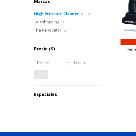
Marcas
High Pressure Cleaner
(1)
Teleshopping
(3)
The Renovator
(2)
Precio
($)
Hidr
OK
Especiales