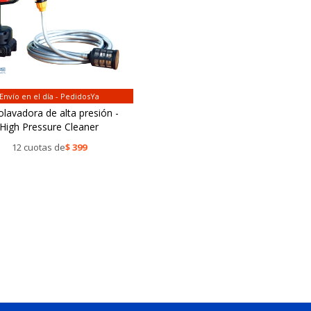
Envío en el día - PedidosYa
olavadora de alta presión -
High Pressure Cleaner
12 cuotas de
$
399