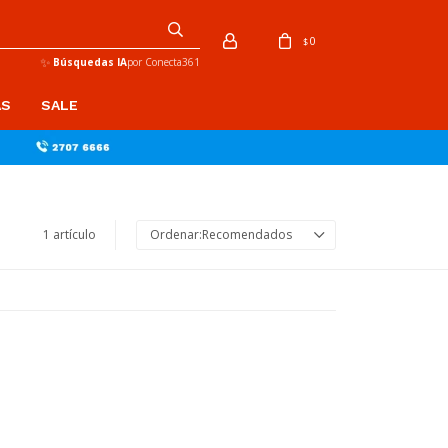
0
$
✨
Búsquedas IA
por Conecta361
AS
SALE
1 artículo
Recomendados