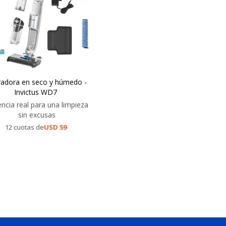
radora en seco y húmedo -
Invictus WD7
ncia real para una limpieza
sin excusas
12 cuotas de
USD
59