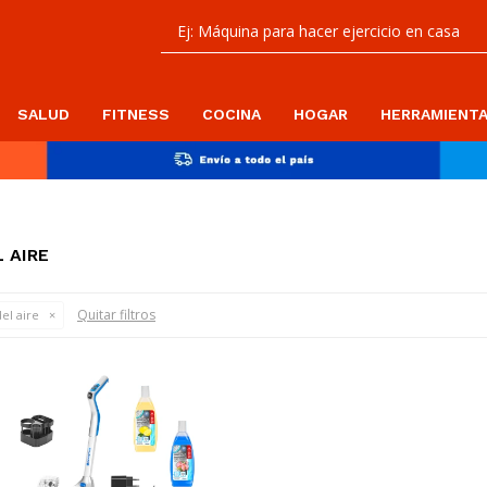
SALUD
FITNESS
COCINA
HOGAR
HERRAMIENT
 AIRE
Quitar filtros
el aire