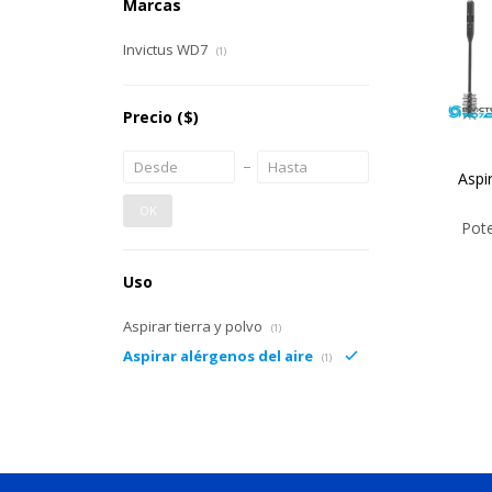
Marcas
Invictus WD7
(1)
Precio
($)
Aspi
OK
Pote
Uso
Aspirar tierra y polvo
(1)
Aspirar alérgenos del aire
(1)