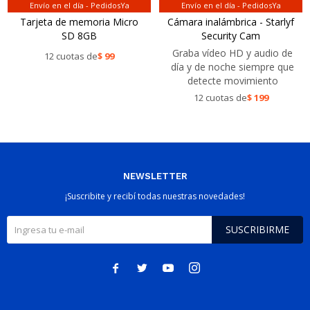
Envío en el día - PedidosYa
Envío en el día - PedidosYa
Tarjeta de memoria Micro
Cámara inalámbrica - Starlyf
SD 8GB
Security Cam
Graba vídeo HD y audio de
12 cuotas de
$
99
día y de noche siempre que
detecte movimiento
12 cuotas de
$
199
NEWSLETTER
¡Suscribite y recibí todas nuestras novedades!
SUSCRIBIRME



