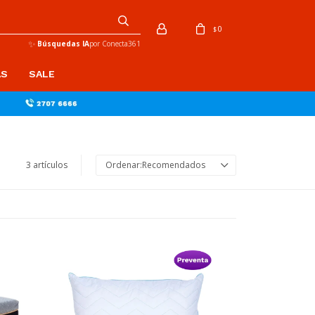
0
$
✨
Búsquedas IA
por Conecta361
AS
SALE
3 artículos
Recomendados