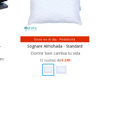
Envío en el día - PedidosYa
-
Sognare Almohada - Standard
Dormir bien cambia tu vida
 es
12 cuotas de
$
249