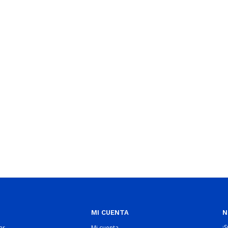
MI CUENTA
N
¡
ar
Mi cuenta