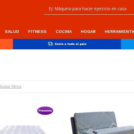
SALUD
FITNESS
COCINA
HOGAR
HERRAMIENT
Quitar filtros