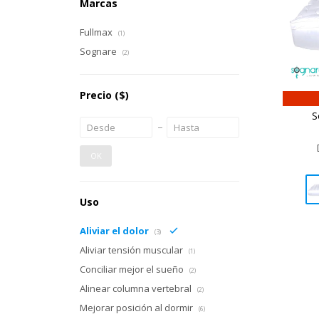
Marcas
Fullmax
(1)
Sognare
(2)
Precio
($)
S
OK
Uso
Aliviar el dolor
(3)
Aliviar tensión muscular
(1)
Conciliar mejor el sueño
(2)
Alinear columna vertebral
(2)
Mejorar posición al dormir
(6)