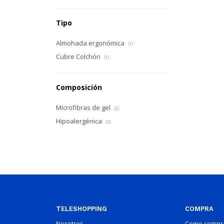
Tipo
Almohada ergonómica
(1)
Cubre Colchón
(1)
Composición
Microfibras de gel
(2)
Hipoalergénica
(2)
TELESHOPPING
COMPRA
Nosotros
Como compr