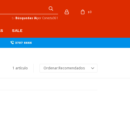
0
$
✨
Búsquedas IA
por Conecta361
AS
SALE
1 artículo
Recomendados