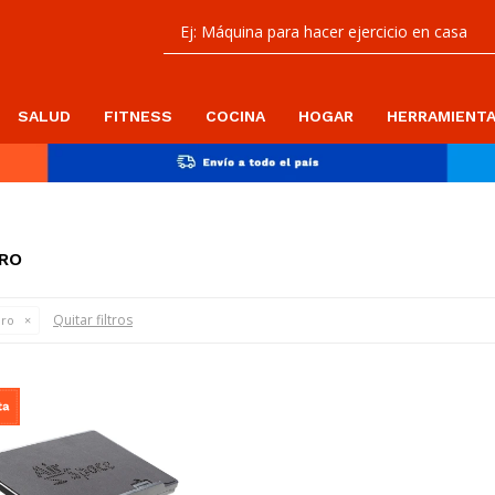
SALUD
FITNESS
COCINA
HOGAR
HERRAMIENT
BRO
Quitar filtros
bro