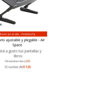
Envío en el día - PedidosYa
orio ajustable y plegable - Air
Space
stá a gusto tus pantallas y
libros
12 cuotas de:
299
$
12 cuotas de
$
125