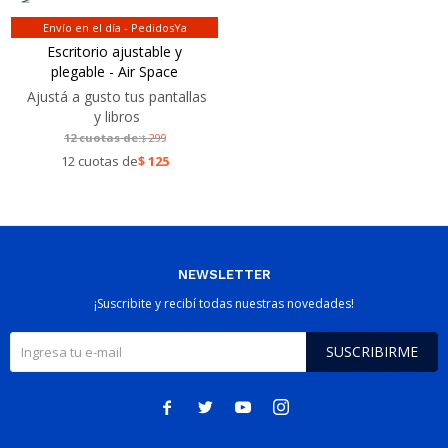
Envío en el día - PedidosYa
Escritorio ajustable y
plegable - Air Space
Ajustá a gusto tus pantallas
y libros
12 cuotas de:
299
$
12 cuotas de
$
125
NEWSLETTER
¡Suscribite y recibí todas nuestras novedades!
SUSCRIBIRME



