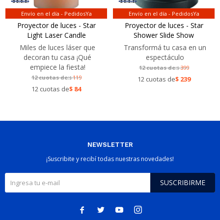
Envío en el día - PedidosYa
Envío en el día - PedidosYa
Proyector de luces - Star
Proyector de luces - Star
Light Laser Candle
Shower Slide Show
Miles de luces láser que
Transformá tu casa en un
decoran tu casa ¡Qué
espectáculo
empiece la fiesta!
12 cuotas de:
399
$
12 cuotas de:
119
$
12 cuotas de
$
239
12 cuotas de
$
84
NEWSLETTER
¡Suscribite y recibí todas nuestras novedades!
SUSCRIBIRME



